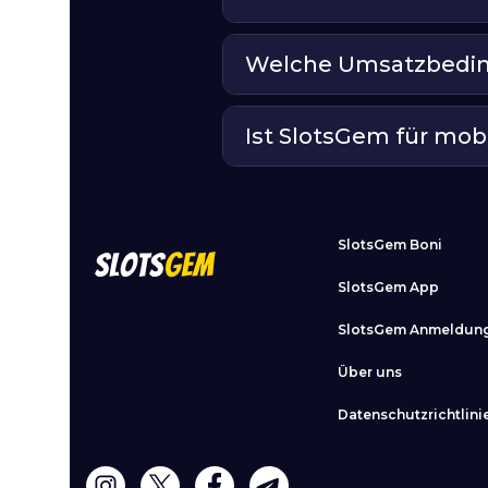
Der Willkommensbonus beträ
Welche Umsatzbedin
Die Umsatzbedingungen sin
Ist SlotsGem für mobi
Ja, SlotsGem ist für mobile
SlotsGem Boni
SlotsGem App
SlotsGem Anmeldun
Über uns
Datenschutzrichtlini