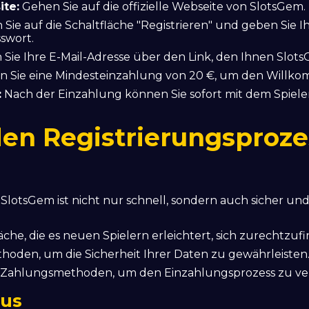
ite:
Gehen Sie auf die offizielle Webseite von
SlotsGem
.
 Sie auf die Schaltfläche "Registrieren" und geben Sie
swort.
 Sie Ihre E-Mail-Adresse über den Link, den Ihnen Slot
n Sie eine Mindesteinzahlung von 20 €, um den Willko
:
Nach der Einzahlung können Sie sofort mit dem Spiele
en Registrierungsproze
i
SlotsGem
ist nicht nur schnell, sondern auch sicher und
he, die es neuen Spielern erleichtert, sich zurechtzuf
thoden, um die Sicherheit Ihrer Daten zu gewährleisten
n Zahlungsmethoden, um den Einzahlungsprozess zu ve
us