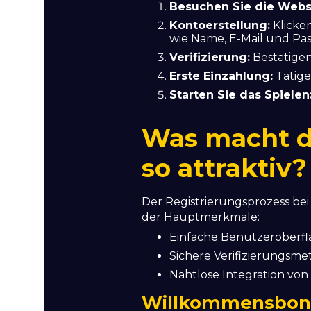
Besuchen Sie die Webs
Kontoerstellung:
Klicken
wie Name, E-Mail und Pas
Verifizierung:
Bestätigen
Erste Einzahlung:
Tätige
Starten Sie das Spielen
Was macht d
so attraktiv?
Der Registrierungsprozess be
der Hauptmerkmale:
Einfache Benutzeroberfläc
Sichere Verifizierungsme
Nahtlose Integration vo
Willkommensbon