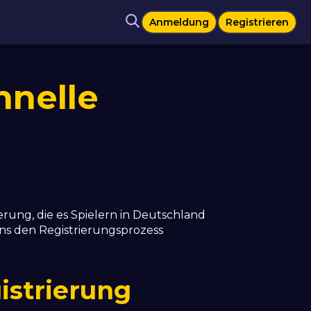
Anmeldung
Registrieren
hnelle
rung, die es Spielern in Deutschland
uns den Registrierungsprozess
gistrierung