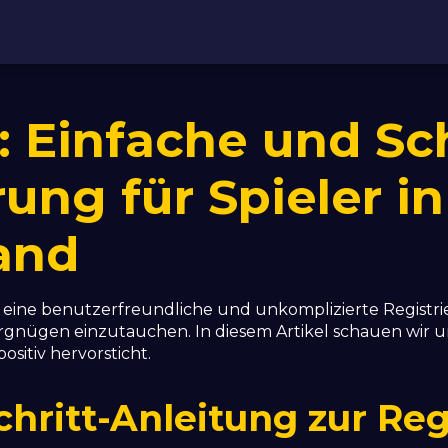
 Einfache und Sc
rung für Spieler in
and
 eine benutzerfreundliche und unkomplizierte Registrie
vergnügen einzutauchen. In diesem Artikel schauen wir 
sitiv hervorsticht.
chritt-Anleitung zur Re