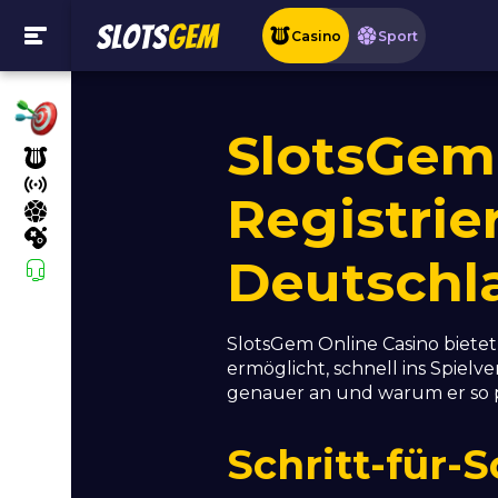
Casino
Sport
SlotsGem:
Registrie
Deutschl
SlotsGem Online Casino bietet
ermöglicht, schnell ins Spiel
genauer an und warum er so po
Schritt-für-S